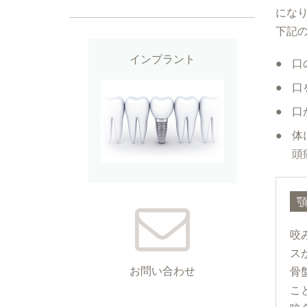
にな
下記
インプラント
口
口
口
体
頭
咬
ス
お問い合わせ
骨
こ