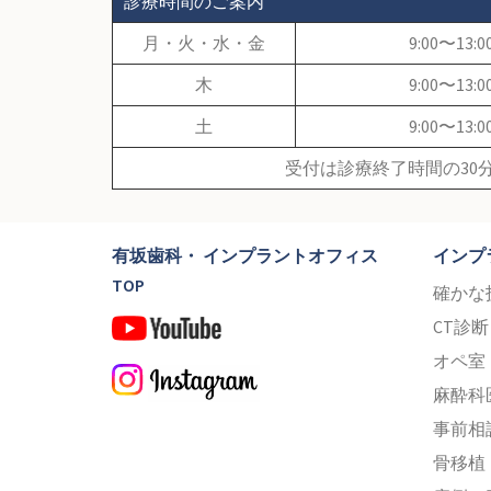
診療時間のご案内
月・火・水・金
9:00〜13:0
木
9:00〜13:0
土
9:00〜13:0
受付は診療終了時間の30
有坂歯科・ インプラントオフィス
インプ
TOP
確かな
CT診
オペ室
麻酔科
事前相
骨移植