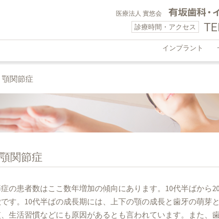
医療法人 實悠会
TE
診療時間・アクセス
インプラント
>
顎関節症
顎関節症
症の患者数はここ数年増加の傾向にあります。10代半ばから2
徴です。10代半ばの成長期には、上下の顎の成長と歯牙の萌芽
慣、生活習慣などにも原因があるとも言われています。また、