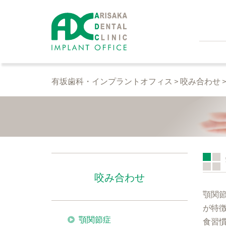
コ
ン
テ
ン
ツ
へ
有坂歯科・インプラントオフィス
>
咬み合わせ
ス
キ
ッ
プ
咬み合わせ
顎関節
が特
顎関節症
食習