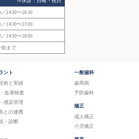
※休診：日曜・祝日
0／14:30〜18:30
0／14:30〜17:00
0／14:30〜18:00
分前まで
ラント
一般歯科
技術と実績
歯周病
断・血液検査
予防歯科
・感染管理
矯正
医との連携
成人矯正
談・診断
小児矯正