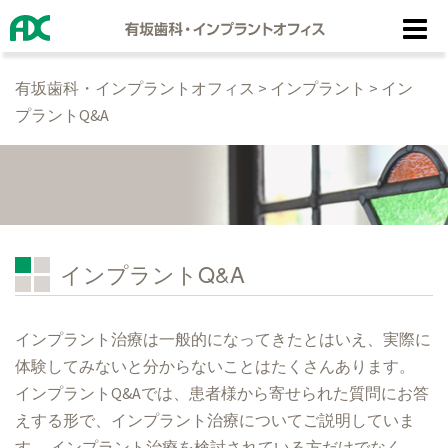
コ
ン
テ
有坂歯科・インプラントオフィス
>
インプラント
>
イン
ン
プラントQ&A
ツ
へ
ス
キ
ッ
プ
インプラントQ&A
インプラント治療は一般的になってきたとはいえ、実際に
体験してみないと分からないことはたくさんあります。
インプラントQ&Aでは、患者様から寄せられた質問にお答
えする形で、インプラント治療についてご説明していま
す。 インプラント治療を検討されている方だけでなく、