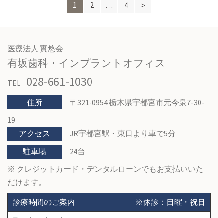
1
2
…
4
＞
投
稿
の
医療法人 實悠会
有坂歯科・インプラントオフィス
ペ
028-661-1030
TEL
ー
住所
〒321-0954 栃木県宇都宮市元今泉7-30-
ジ
19
送
アクセス
JR宇都宮駅・東口より車で5分
り
駐車場
24台
※ クレジットカード・デンタルローンでもお支払いいた
だけます。
診療時間のご案内
※休診：日曜・祝日