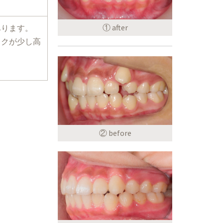
① after
あります。
スクが少し高
② before