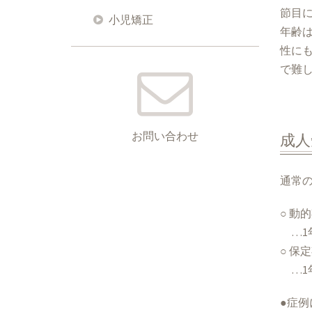
節目
小児矯正
年齢
性に
で難
成人
お問い合わせ
通常
○ 
…1
○ 
…1
●症