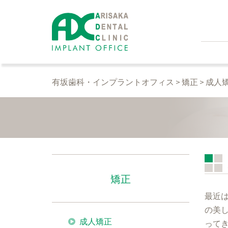
コ
ン
テ
ン
ツ
へ
有坂歯科・インプラントオフィス
>
矯正
>
成人
ス
キ
ッ
プ
矯正
最近
の美
成人矯正
って