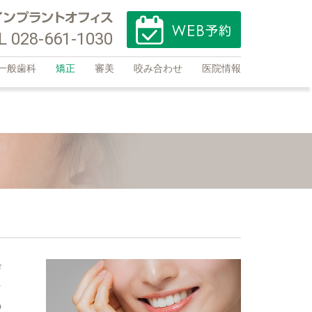
L 028-661-1030
一般歯科
矯正
審美
咬み合わせ
医院情報
び
な
の