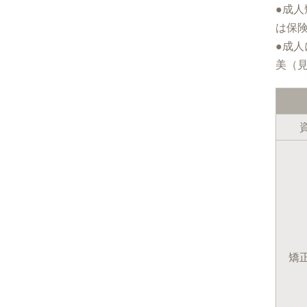
●成
は保
●成
美（
矯