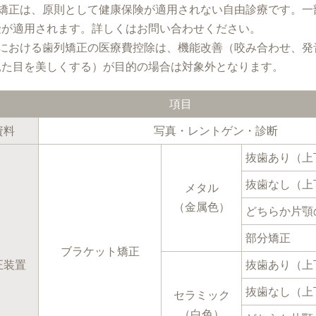
人矯正は、原則として健康保険が適用されない自由診療です。一
険が適用されます。詳しくはお問い合わせください。
人における歯列矯正の医療費控除は、機能改善（咬み合わせ、発
見た目を美しくする）が目的の場合は対象外となります。
項目
資料
写真・レントゲン・診断
抜歯あり（上
抜歯なし（上
メタル
（金属色）
どちらか片顎
部分矯正
ブラケット矯正
正装置
抜歯あり（上
抜歯なし（上
セラミック
（白色）