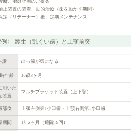
診断、治療計画のご提案
矯正装置の装着、動的治療（歯を動かす期間）
保定（リテーナー）後、定期メンテナンス
症例〉 叢生（乱ぐい歯）と上顎前突
主訴
出っ歯が気になる
時年齢
16歳3ヶ月
に用いた
マルチブラケット装置（上下顎）
な装置
歯部位
上顎左側第1小臼歯・上顎右側第1小臼歯
療期間
1年3ヶ月（通院15回）