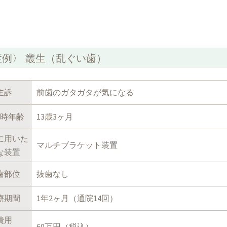
症例〉 叢生（乱ぐい歯）
主訴
前歯のガタガタが気になる
時年齢
13歳3ヶ月
に用いた
マルチブラケット装置
な装置
歯部位
抜歯なし
療期間
1年2ヶ月（通院14回）
費用
60万円（税込）