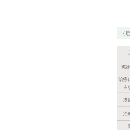
〈
初診
治療
主
抜
治