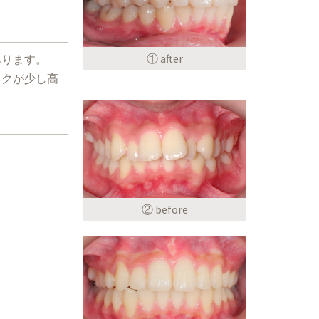
① after
あります。
スクが少し高
② before