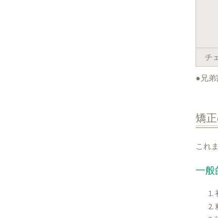
チ
●兄弟
矯正
これ
一般