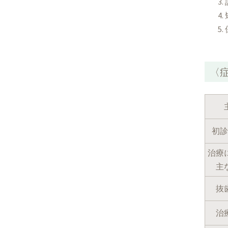
〈
初診
治療
主
抜
治