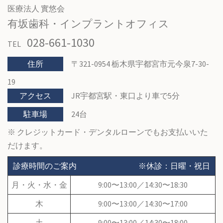
ビ
医療法人 實悠会
有坂歯科・インプラントオフィス
ゲ
028-661-1030
TEL
ー
住所
〒321-0954 栃木県宇都宮市元今泉7-30-
シ
19
ョ
アクセス
JR宇都宮駅・東口より車で5分
ン
駐車場
24台
※ クレジットカード・デンタルローンでもお支払いいた
だけます。
診療時間のご案内
※休診：日曜・祝日
月・火・水・金
9:00〜13:00／14:30〜18:30
木
9:00〜13:00／14:30〜17:00
土
9:00〜13:00／14:30〜18:00