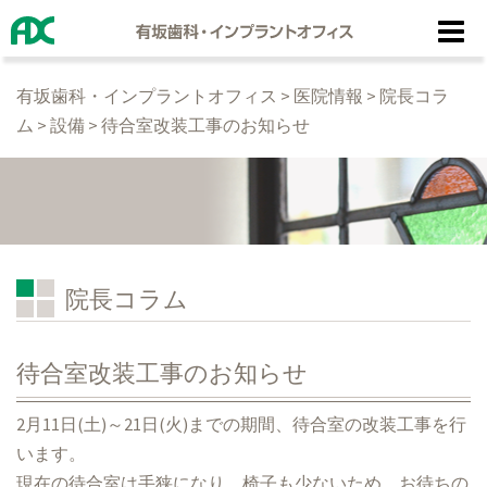
コ
ン
テ
有坂歯科・インプラントオフィス
>
医院情報
>
院長コラ
ン
ム
>
設備
>
待合室改装工事のお知らせ
ツ
へ
ス
キ
ッ
プ
院長コラム
待合室改装工事のお知らせ
2月11日(土)～21日(火)までの期間、待合室の改装工事を行
います。
現在の待合室は手狭になり、椅子も少ないため、お待ちの