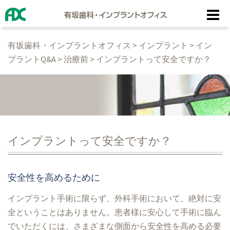
コ
ン
テ
有坂歯科・インプラントオフィス
>
インプラント
>
イン
ン
プラントQ&A
>
治療前
>
インプラントって安全ですか？
ツ
へ
ス
キ
ッ
プ
インプラントって安全ですか？
安全性を高めるために
インプラント手術に限らず、外科手術において、絶対に安
全ということはありません。患者様に安心して手術に臨ん
でいただくには、さまざまな側面から安全性を高める必要