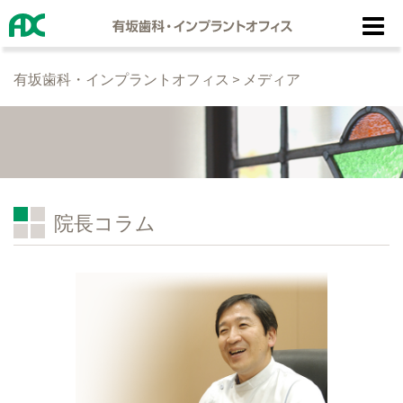
コ
ン
テ
有坂歯科・インプラントオフィス
>
メディア
ン
ツ
へ
ス
キ
ッ
院長コラム
プ